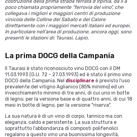
costruzione della prima strada ferrata d’Irpinia, da lì a
poco chiamata propriamente “ferrovia del vino”, che
collegava i migliori e maggiori centri di produzione
vinicola delle Colline del Sabato e del Calore
direttamente con i maggiori mercati italiani ed europei.
In particolare nell’area di produzione, ancora oggi, sono
presenti le stazioni di: Taurasi, Lapio.
La prima DOCG della Campania
Il Taurasi è stato riconosciuto vino DOCG con il DM
11.03.1993 (G.U. 72 - 27.03.1993) ed è stato il primo vino
DOCG della Campania. Nel
disciplinare
è previsto l'uso
prevalente del vitigno Aglianico (85% minimo) ed un
invecchiamento minimo di tre anni, di cui uno in botte
di legno, per la versione base e di quattro anni, di cui 18
mesi in botte di legno, per la versione "riserva".
La sua natura è di un vino di corpo, tannico ma con
eleganza, caldo e persistente. La sua struttura e
soprattutto l'abbondanza di composti polifenolici
regalano a questo vino una buonissima longevità,